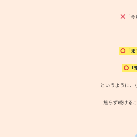
「今
「ま
「
というように、
焦らず続ける