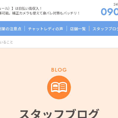
2
リュール）】は日払い高収入！
09
事可能。
補正カメラも使えて身バレ対策もバッチリ！
副業の注意点
チャットレディの声
店舗一覧
スタッフブロ
いること
BLOG
スタッフブログ