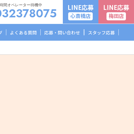
4時間オペレーター待機中
LINE応募
LINE応募
032378075
心斎橋店
梅田店
グ
よくある質問
応募・問い合わせ
スタッフ応募