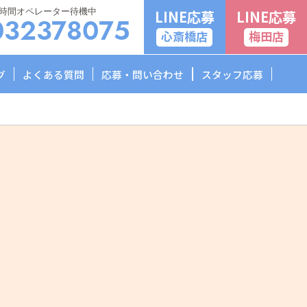
4時間オペレーター待機中
LINE応募
LINE応募
032378075
心斎橋店
梅田店
グ
よくある質問
応募・問い合わせ
スタッフ応募