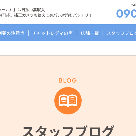
2
リュール）】は日払い高収入！
09
事可能。
補正カメラも使えて身バレ対策もバッチリ！
副業の注意点
チャットレディの声
店舗一覧
スタッフブロ
BLOG
スタッフブログ