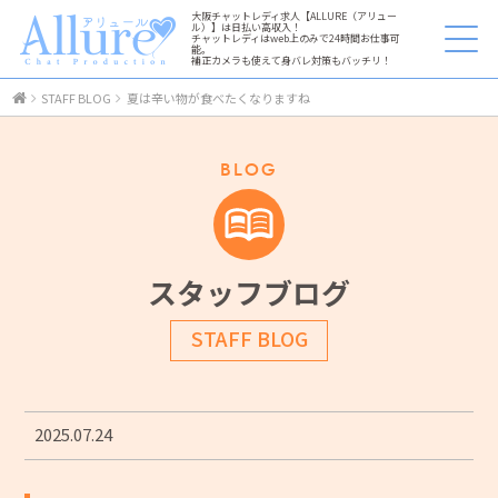
大阪チャットレディ求人【ALLURE（アリュー
ル）】は日払い高収入！
チャットレディはweb上のみで24時間お仕事可
能。
補正カメラも使えて身バレ対策もバッチリ！
STAFF BLOG
夏は辛い物が食べたくなりますね
BLOG
スタッフブログ
STAFF BLOG
2025.07.24