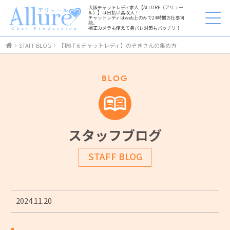
大阪チャットレディ求人【ALLURE（アリュー
ル）】は日払い高収入！
チャットレディはweb上のみで24時間お仕事可
能。
補正カメラも使えて身バレ対策もバッチリ！
STAFF BLOG
【稼げるチャットレディ】のぞきさんの集め方
BLOG
スタッフブログ
STAFF BLOG
2024.11.20